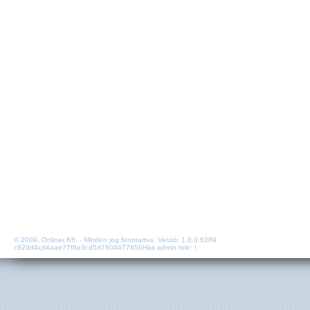
© 2009, Onliner Kft. - Minden jog fenntartva. Verzió: 1.0.0.6289
c929d4cd4aae77f8e3cd5d7804677656Has admin role: !